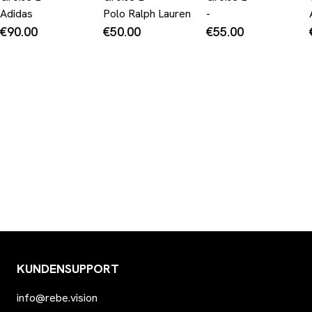
Longsleeve
Adidas
Polo Ralph Lauren
-
€90.00
€50.00
€55.00
KUNDENSUPPORT
info@rebe.vision