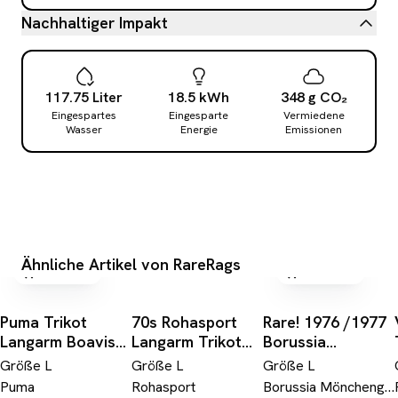
Nachhaltiger Impakt
117.75
Liter
18.5
kWh
348
g
CO₂
Eingespartes
Eingesparte
Vermiedene
Wasser
Energie
Emissionen
Ähnliche Artikel von RareRags
versandfrei
versandfrei
Puma Trikot
70s Rohasport
Rare! 1976 /1977
Langarm Boavista
Langarm Trikot
Borussia
2003-04 Home
"Frostfood Kg"
Mönchengladbach
Größe
L
Größe
L
Größe
L
#10 Valdemar
#5 Pinstripes
Trikot Allround
Puma
Rohasport
Borussia Mönchengladbach