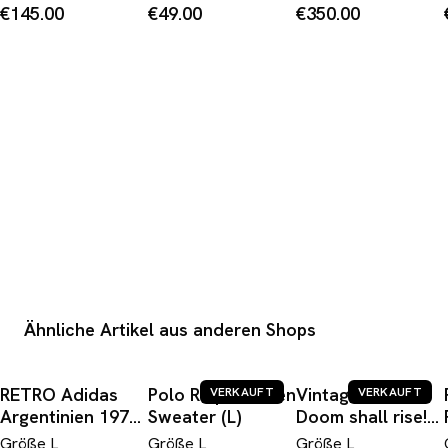
Montepio Geral
Made In West
"Erdgas Heizung"
€145.00
€49.00
€350.00
Weiß Schwarz L
Germany Weiß L
Made In West
Germany Weiß
Grün M-L
Ähnliche Artikel aus anderen Shops
RETRO Adidas
Polo Ralph Lauren
Vintage 2003
VERKAUFT
VERKAUFT
Argentinien 1978
Sweater (L)
Doom shall rise!
Heim Trikot (L)
Festival
Größe
L
Größe
L
Größe
L