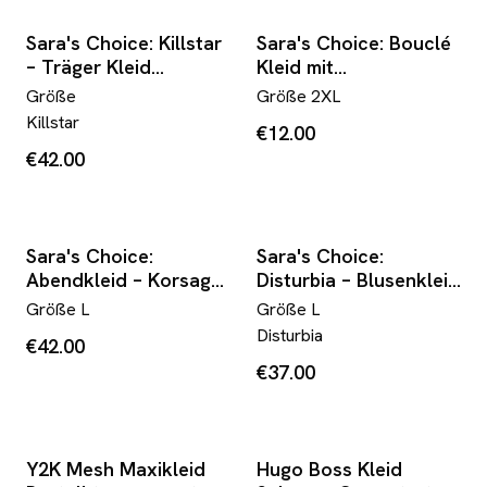
Sara's Choice: Killstar
Sara's Choice: Bouclé
– Träger Kleid
Kleid mit
Kunstleder Spitze
Bluseneinsatz u.
Größe
Größe
2XL
schwarz| Gr. XXL 46
Knöpfe schwarz weiss
Killstar
€12.00
48 | Dark Alternative
| Gr. XXL 44 46 | Dark
€42.00
Alternative (Kopie)
Sara's Choice:
Sara's Choice:
Abendkleid – Korsage
Disturbia – Blusenkleid
Träger MaxiKleid
Kleid Viskose
Größe
L
Größe
L
figurbetont Mesh
Baumwolle Kupfer
Disturbia
€42.00
schwarz | Gr L 40 42 |
Rost| Gr. 40 | Dark
€37.00
Dark Alternative
Alternative
Y2K Mesh Maxikleid
Hugo Boss Kleid