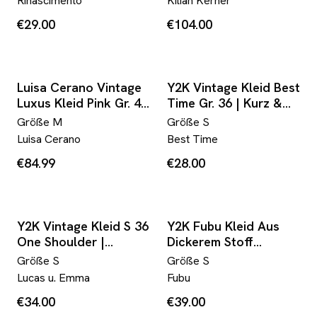
Rinascimento
Kilian Kerner
Einzelstück Elegant
€29.00
€104.00
Luisa Cerano Vintage
Y2K Vintage Kleid Best
Luxus Kleid Pink Gr. 40
Time Gr. 36 | Kurz &
– Figurbetont, Y2K,
luftig | Volants
Größe
M
Größe
S
Top Zustand
Schwarz Lila Beere S
Luisa Cerano
Best Time
€84.99
€28.00
Y2K Vintage Kleid S 36
Y2K Fubu Kleid Aus
One Shoulder |
Dickerem Stoff
Trompetenärmel &
Hellblau S
Größe
S
Größe
S
Metallschlange | Bunt
Lucas u. Emma
Fubu
& Transparent | Snake
€34.00
€39.00