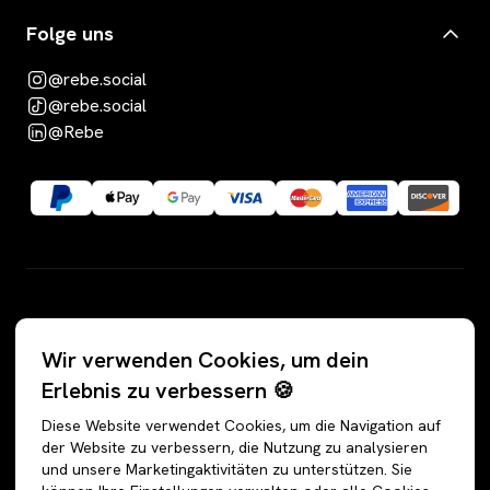
Folge uns
@rebe.social
@rebe.social
@Rebe
Kategorien
Wir verwenden Cookies, um dein
Alle Angebote
Hosen
Erlebnis zu verbessern 🍪
Accessoires
Jeans
Diese Website verwendet Cookies, um die Navigation auf
Schuhe
Jogginghosen
der Website zu verbessern, die Nutzung zu analysieren
und unsere Marketingaktivitäten zu unterstützen. Sie
Oberteile
Anzughosen