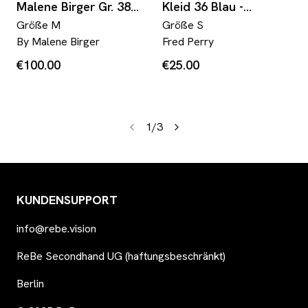
Malene Birger Gr. 38
Kleid 36 Blau -
Elinoa 100 % Seide
dunkelblau gestreift
Größe
M
Größe
S
Schwarz Perlen
By Malene Birger
Fred Perry
Knöpfe Taillengürtel
€100.00
€25.00
1
/
3
KUNDENSUPPORT
info@rebe.vision
ReBe Secondhand UG (haftungsbeschränkt)
Berlin