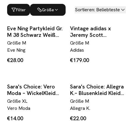
Sortieren
:
Beliebteste
Filter
Größe
Eve Ning Partykleid Gr.
Vintage adidas x
M 38 Schwarz Weiß
Jeremy Scott
Kariert Off Shoulder
Paillettenkleid Jersey
Größe
M
Größe
M
A-Linie Y2K
Dress Blau Gold Gr. M
Eve Ning
Adidas
Festival Y2K Rare
€28.00
€179.00
Sara's Choice: Vero
Sara's Choice: Allegra
Moda – WickelKleid
K.– Blusenkleid Kleid
Maxikleid | Gr. L 40 42
Schleife grün weiss |
Größe
XL
Größe
M
XL | Dark Alternative
Gr. M 38 40 | Dark
Vero Moda
Allegra K.
Alternative
€14.00
€22.00