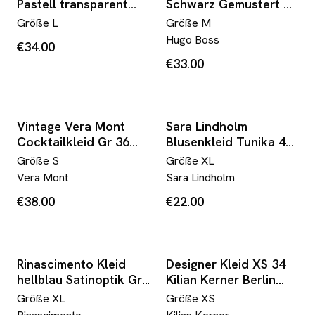
Pastell transparent
Schwarz Gemustert Gr
langarm drapiert
M 38 40 Sommerkleid
Größe
L
Größe
M
Stretch Festival Fairy
Bindegürtel
Hugo Boss
€34.00
Gr. M L 40 42
Schalkragen Midi
€33.00
Elegant Minimal
Vintage Vera Mont
Sara Lindholm
Cocktailkleid Gr 36
Blusenkleid Tunika 44
One Shoulder Apricot
Viskose Creme
Größe
S
Größe
XL
Pink Volant Ballon Mini
Schwarz Floral Print
Vera Mont
Sara Lindholm
Kleid Elegant Y2K
Boho Kleid locker
€38.00
€22.00
Elegant Plus Size
Rinascimento Kleid
Designer Kleid XS 34
hellblau Satinoptik Gr.
Kilian Kerner Berlin
40 42 A-Linie Italy Chic
Taupe Neu
Größe
XL
Größe
XS
Musterstück