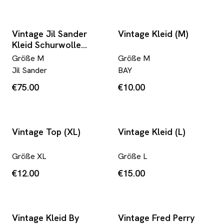
Vintage Jil Sander
Vintage Kleid (M)
Kleid Schurwolle
Made In West
Größe
M
Größe
M
Germany Rot (38) M-L
Jil Sander
BAY
€75.00
€10.00
Vintage Top (XL)
Vintage Kleid (L)
Größe
XL
Größe
L
€12.00
€15.00
Vintage Kleid By
Vintage Fred Perry