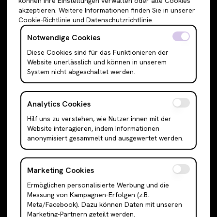
können Ihre Einstellungen verwalten oder alle Cookies
Sweatshirts & Hoodies
Shorts
akzeptieren. Weitere Informationen finden Sie in unserer
Cookie-Richtlinie und Datenschutzrichtlinie.
Shirts & Blusen
Leggings
T-Shirts
Röcke
Notwendige Cookies
Cami Top & Ärmellos
Mini Röcke
Diese Cookies sind für das Funktionieren der
Website unerlässlich und können in unserem
Schulterfreie Oberteile
Midi Röcke
System nicht abgeschaltet werden.
Boleros & Shrugs
Maxi Röcke
Anzugwesten & Polunder
Kleider
Analytics Cookies
Langarm Oberteile
Mini Kleider
Hilf uns zu verstehen, wie Nutzer:innen mit der
Bodysuits
Midi Kleider
Website interagieren, indem Informationen
Outerwear
Maxi Kleider
anonymisiert gesammelt und ausgewertet werden.
Jacken
Abendkleider
Cardigans
Hemden
Marketing Cookies
Blazer
Tanktops
Ermöglichen personalisierte Werbung und die
Messung von Kampagnen-Erfolgen (z.B.
Mäntel & Trenchcoats
Anzüge
Meta/Facebook). Dazu können Daten mit unseren
Puffer & Bomber Jacken
Sneakers
Marketing-Partnern geteilt werden.