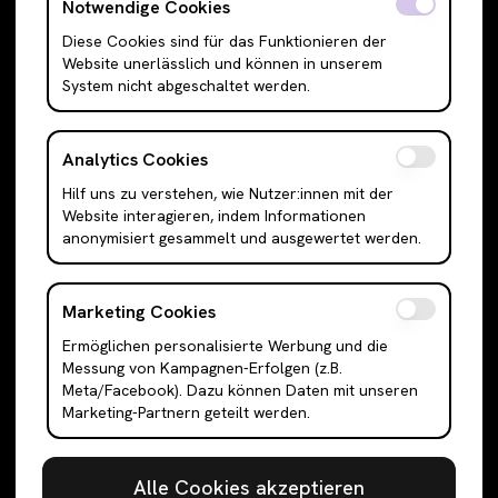
T-Shirts
Röcke
Notwendige Cookies
Cami Top & Ärmellos
Mini Röcke
Diese Cookies sind für das Funktionieren der
Website unerlässlich und können in unserem
Schulterfreie Oberteile
Midi Röcke
System nicht abgeschaltet werden.
Boleros & Shrugs
Maxi Röcke
Anzugwesten & Polunder
Kleider
Analytics Cookies
Langarm Oberteile
Mini Kleider
Hilf uns zu verstehen, wie Nutzer:innen mit der
Bodysuits
Midi Kleider
Website interagieren, indem Informationen
Outerwear
Maxi Kleider
anonymisiert gesammelt und ausgewertet werden.
Jacken
Abendkleider
Cardigans
Hemden
Marketing Cookies
Blazer
Tanktops
Ermöglichen personalisierte Werbung und die
Messung von Kampagnen-Erfolgen (z.B.
Mäntel & Trenchcoats
Anzüge
Meta/Facebook). Dazu können Daten mit unseren
Puffer & Bomber Jacken
Sneakers
Marketing-Partnern geteilt werden.
Faux-Fell & Felljacken
Halbschuhe & Slipper
Letterman & College-Jacken
Stiefel
Alle Cookies akzeptieren