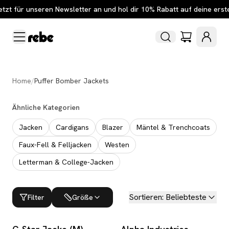
etzt für unseren Newsletter an und hol dir 10% Rabatt auf deine erst
Home
/
Puffer Bomber Jackets
Ähnliche Kategorien
Jacken
Cardigans
Blazer
Mäntel & Trenchcoats
Faux-Fell & Felljacken
Westen
Letterman & College-Jacken
Sortieren
:
Beliebteste
Filter
Größe