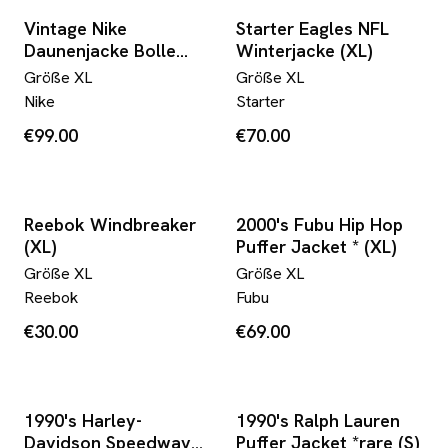
Vintage Nike
Starter Eagles NFL
Daunenjacke Bolle
Winterjacke (XL)
Puffer XL
Größe
XL
Größe
XL
Nike
Starter
€99.00
€70.00
Reebok Windbreaker
2000's Fubu Hip Hop
(XL)
Puffer Jacket * (XL)
Größe
XL
Größe
XL
Reebok
Fubu
€30.00
€69.00
1990's Harley-
1990's Ralph Lauren
Davidson Speedway
Puffer Jacket *rare (S)