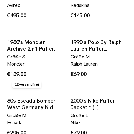
England 1944" Made In
Avirex
Redskins
Korea Dunkelbraun
€495.00
€145.00
1980's Moncler
1990's Polo By Ralph
Archive 2in1 Puffer
Lauren Puffer
Jacket *extremely
Jacket/Vest * (M)
Größe
S
Größe
M
rare (S)
Moncler
Ralph Lauren
€139.00
€69.00
versandfrei
80s Escada Bomber
2000's Nike Puffer
West Germany Kid
Jacket * (L)
Mohair Made in W.-
Größe
M
Größe
L
Germany Braun 38 M
Escada
Nike
€295.00
€79.00