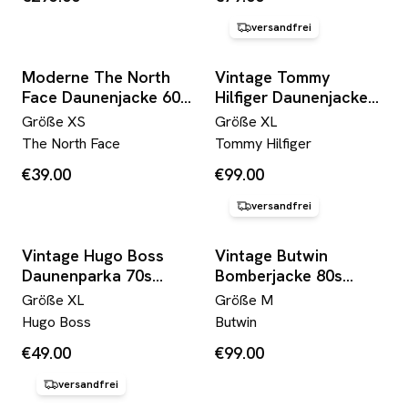
versandfrei
Moderne The North
Vintage Tommy
Face Daunenjacke 600
Hilfiger Daunenjacke
Schwarz Blau XS-S
Reversible Kariert x
Größe
XS
Größe
XL
Monochrom Blau Grün
The North Face
Tommy Hilfiger
XL
€39.00
€99.00
versandfrei
Vintage Hugo Boss
Vintage Butwin
Daunenparka 70s
Bomberjacke 80s
Sander Hamburg Blau
Coronado Hockey
Größe
XL
Größe
M
L-XL
Made In USA Rot M
Hugo Boss
Butwin
€49.00
€99.00
versandfrei