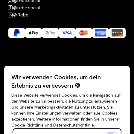
@rebe.social
@rebe.social
@Rebe
Kategorien
Wir verwenden Cookies, um dein
Alle Angebote
Hosen
Erlebnis zu verbessern 🍪
Accessoires
Jeans
Diese Website verwendet Cookies, um die Navigation auf
Schuhe
Jogginghosen
der Website zu verbessern, die Nutzung zu analysieren
und unsere Marketingaktivitäten zu unterstützen. Sie
Oberteile
Anzughosen
können Ihre Einstellungen verwalten oder alle Cookies
Sweatshirts & Hoodies
Shorts
akzeptieren. Weitere Informationen finden Sie in unserer
Cookie-Richtlinie und Datenschutzrichtlinie.
Shirts & Blusen
Leggings