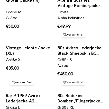
G-Star Jacke (M)
Alpha Industries
Vintage Bomberjacke
Weiß Damen L
Größe
M
Größe
L
G-Star
Alpha Industries
€50.00
€49.99
versandfrei
Vintage Leichte Jacke
80s Avirex Lederjacke
(XL)
Black Sheepskin B3
Flight/Bomber Scovill
Größe
XL
Größe
S
Zip Schwarz
Avirex
€35.00
€450.00
versandfrei
versandfrei
Rare! 1989 Avirex
80s Redskins
Lederjacke A2
Bomber-/Fliegerjacke
"Sweetest Of Texas
Inkl. Weste Schwarz
Größe
L
Größe
XL