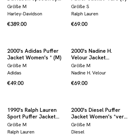
Leather Bomber
Größe
M
Größe
S
Jacket *extremely
Harley-Davidson
Ralph Lauren
rare (M)
€389.00
€69.00
2000's Adidas Puffer
2000's Nadine H.
Jacket Women's * (M)
Velour Jacket
Women's *rare (M)
Größe
M
Größe
M
Adidas
Nadine H. Velour
€49.00
€69.00
1990's Ralph Lauren
2000's Diesel Puffer
Sport Puffer Jacket
Jacket Women's *very
*rare (M)
rare (M)
Größe
M
Größe
M
Ralph Lauren
Diesel