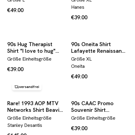
Hanes
€49.00
€39.00
90s Hug Therapist
90s Oneita Shirt
Shirt "I love to hug"
Lafayette Renaissance
Rot
"Knowledge is a
Größe
Einheitsgröße
Größe
XL
flame..." Weiß
Oneita
€39.00
€49.00
versandfrei
Rare! 1993 AOP MTV
90s CAAC Promo
Networks Shirt Beavis
Souvenir Shirt
and Butt-Head By
"Survivor Welcome to
Größe
Einheitsgröße
Größe
Einheitsgröße
Stanley Desantis Weiß
China" Weiß
Stanley Desantis
€39.00