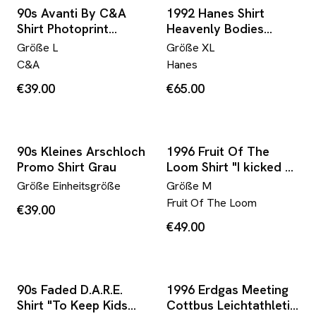
90s Avanti By C&A
1992 Hanes Shirt
Shirt Photoprint
Heavenly Bodies
Gestreift Grün
Double-Sided Star
Größe
L
Größe
XL
Map Glow In The Dark
C&A
Hanes
Schwarz
€39.00
€65.00
90s Kleines Arschloch
1996 Fruit Of The
Promo Shirt Grau
Loom Shirt "I kicked up
my heels at Larry's"
Größe
Einheitsgröße
Größe
M
Grün
Fruit Of The Loom
€39.00
€49.00
90s Faded D.A.R.E.
1996 Erdgas Meeting
Shirt "To Keep Kids
Cottbus Leichtathletik