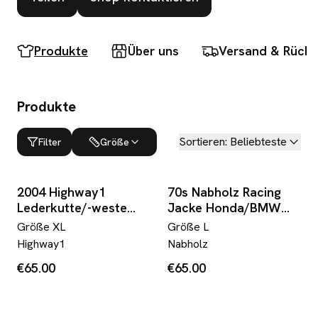
Produkte
Über uns
Versand & Rück
Produkte
Sortieren
:
Beliebteste
Filter
Größe
2004 Highway1
70s Nabholz Racing
Lederkutte/-weste
Jacke Honda/BMW
Biker Patches Schwarz
Patch Rot
Größe
XL
Größe
L
Highway1
Nabholz
€65.00
€65.00