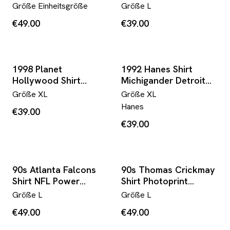
Off Drugs" McLaren
Double Sided Shirt
Größe
Einheitsgröße
Größe
L
Schwarz
Weiß
€49.00
€39.00
1998 Planet
1992 Hanes Shirt
Hollywood Shirt
Michigander Detroit
Disneyland Paris Weiß
Free Press Gelb
Größe
XL
Größe
XL
Hanes
€39.00
€39.00
90s Atlanta Falcons
90s Thomas Crickmay
Shirt NFL Power
Shirt Photoprint
Courage Victory
Schwarz
Größe
L
Größe
L
Schwarz
€49.00
€49.00