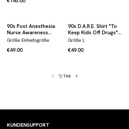
€145.00
90s Post Anesthesia
90s D.A.R.E. Shirt "To
Nurse Awareness
Keep Kids Off Drugs"
Week Shirt Pink
Schwarz
Größe
Einheitsgröße
Größe
L
€49.00
€49.00
1
/
166
KUNDENSUPPORT