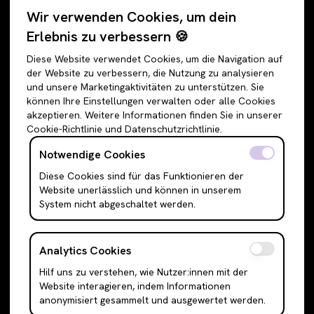
Wir verwenden Cookies, um dein
Alle Angebote
Hosen
Erlebnis zu verbessern 🍪
Accessoires
Jeans
Diese Website verwendet Cookies, um die Navigation auf
Schuhe
Jogginghosen
der Website zu verbessern, die Nutzung zu analysieren
und unsere Marketingaktivitäten zu unterstützen. Sie
Oberteile
Anzughosen
können Ihre Einstellungen verwalten oder alle Cookies
Sweatshirts & Hoodies
Shorts
akzeptieren. Weitere Informationen finden Sie in unserer
Cookie-Richtlinie und Datenschutzrichtlinie.
Shirts & Blusen
Leggings
T-Shirts
Röcke
Notwendige Cookies
Cami Top & Ärmellos
Mini Röcke
Diese Cookies sind für das Funktionieren der
Website unerlässlich und können in unserem
Schulterfreie Oberteile
Midi Röcke
System nicht abgeschaltet werden.
Boleros & Shrugs
Maxi Röcke
Anzugwesten & Polunder
Kleider
Analytics Cookies
Langarm Oberteile
Mini Kleider
Hilf uns zu verstehen, wie Nutzer:innen mit der
Bodysuits
Midi Kleider
Website interagieren, indem Informationen
Outerwear
Maxi Kleider
anonymisiert gesammelt und ausgewertet werden.