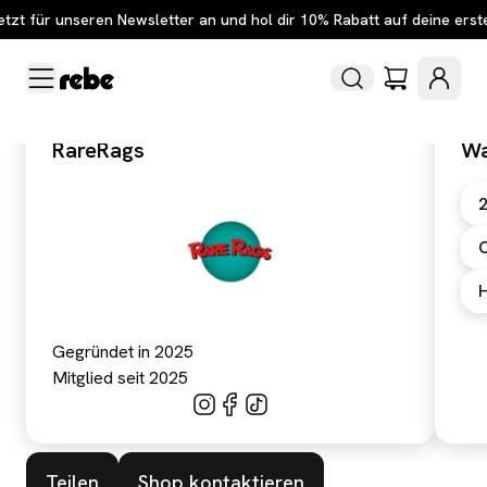
etzt für unseren Newsletter an und hol dir 10% Rabatt auf deine erst
RareRags
Wa
C
Gegründet in 2025
Mitglied seit 2025
Teilen
Shop kontaktieren