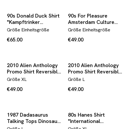
90s Donald Duck Shirt
90s For Pleasure
"Kampftrinker
Amsterdam Culture
Leistungsklasse" Weiß
Mock Neck T-Shirt
Größe
Einheitsgröße
Größe
Einheitsgröße
Grau
€65.00
€49.00
2010 Alien Anthology
2010 Alien Anthology
Promo Shirt Reversible
Promo Shirt Reversible
Schwarz
Schwarz
Größe
XL
Größe
L
€49.00
€49.00
1987 Dadasaurus
80s Hanes Shirt
Talking Tops Dinosaur
"International
Dad T-Shirt Weiß
Childrens Choir" Blau
Größe
L
Größe
XL