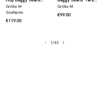
*rare 32x32 (M)
32x34 (M)
Größe
M
Größe
M
Southpole
€99.00
€119.00
1
/
62