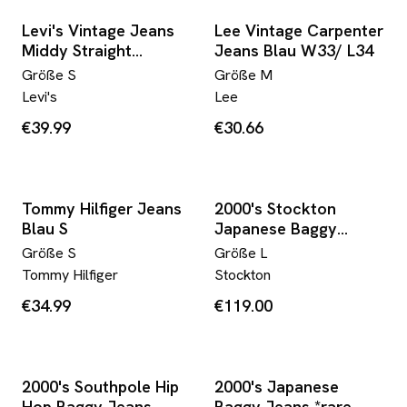
Levi's Vintage Jeans
Lee Vintage Carpenter
Middy Straight
Jeans Blau W33/ L34
Schwarz L31/ W31
Größe
S
Größe
M
Levi's
Lee
€39.99
€30.66
Tommy Hilfiger Jeans
2000's Stockton
Blau S
Japanese Baggy
Jeans *rare 34x34 (L)
Größe
S
Größe
L
Tommy Hilfiger
Stockton
€34.99
€119.00
2000's Southpole Hip
2000's Japanese
Hop Baggy Jeans
Baggy Jeans *rare