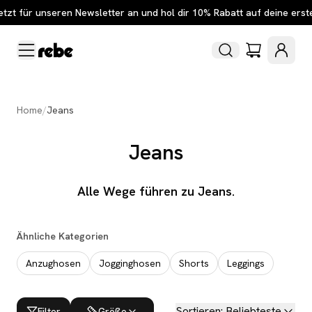
etzt für unseren Newsletter an und hol dir 10% Rabatt auf deine erst
Home
/
Jeans
Jeans
Alle Wege führen zu Jeans.
Ähnliche Kategorien
Anzughosen
Jogginghosen
Shorts
Leggings
Sortieren
:
Beliebteste
Filter
Größe