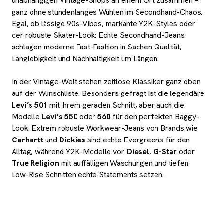
unabhängigen Vintage-Shops an einem Ort zusammen –
ganz ohne stundenlanges Wühlen im Secondhand-Chaos.
Egal, ob lässige 90s-Vibes, markante Y2K-Styles oder
der robuste Skater-Look: Echte Secondhand-Jeans
schlagen moderne Fast-Fashion in Sachen Qualität,
Langlebigkeit und Nachhaltigkeit um Längen.
In der Vintage-Welt stehen zeitlose Klassiker ganz oben
auf der Wunschliste. Besonders gefragt ist die legendäre
Levi’s 501
mit ihrem geraden Schnitt, aber auch die
Modelle
Levi’s 550
oder
560
für den perfekten Baggy-
Look. Extrem robuste Workwear-Jeans von Brands wie
Carhartt
und
Dickies
sind echte Evergreens für den
Alltag, während Y2K-Modelle von
Diesel
,
G-Star
oder
True Religion
mit auffälligen Waschungen und tiefen
Low-Rise Schnitten echte Statements setzen.