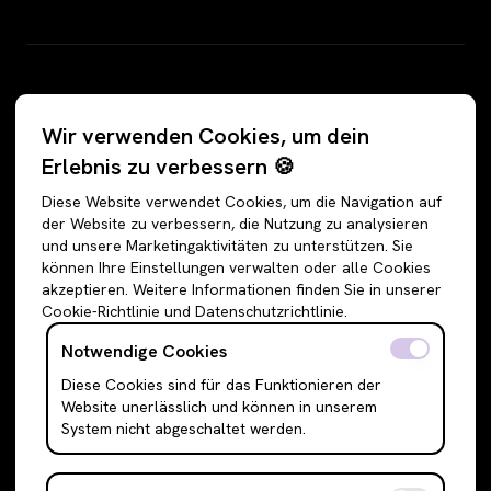
Kategorien
Wir verwenden Cookies, um dein
Alle Angebote
Hosen
Erlebnis zu verbessern 🍪
Accessoires
Jeans
Diese Website verwendet Cookies, um die Navigation auf
Schuhe
Jogginghosen
der Website zu verbessern, die Nutzung zu analysieren
und unsere Marketingaktivitäten zu unterstützen. Sie
Oberteile
Anzughosen
können Ihre Einstellungen verwalten oder alle Cookies
Sweatshirts & Hoodies
Shorts
akzeptieren. Weitere Informationen finden Sie in unserer
Cookie-Richtlinie und Datenschutzrichtlinie.
Shirts & Blusen
Leggings
T-Shirts
Röcke
Notwendige Cookies
Cami Top & Ärmellos
Mini Röcke
Diese Cookies sind für das Funktionieren der
Website unerlässlich und können in unserem
Schulterfreie Oberteile
Midi Röcke
System nicht abgeschaltet werden.
Boleros & Shrugs
Maxi Röcke
Anzugwesten & Polunder
Kleider