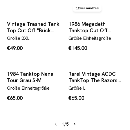
versandfrei
Vintage Trashed Tank
1986 Megadeth
Top Cut Off "Bück
Tanktop Cut Off
Dich Du Sau" Single
Sleeve "Peace sells...
Größe
2XL
Größe
Einheitsgröße
Stitched Weiß XXL
but who's buying?"
€49.00
€145.00
Single Stitch Schwarz
M-L
1984 Tanktop Nena
Rare! Vintage ACDC
Tour Grau S-M
TankTop The Razors
Edge Single Stitched
Größe
Einheitsgröße
Größe
L
Made In Australia
€65.00
€65.00
1990 M-L
1
/
5