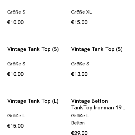
Größe
S
Größe
XL
€10.00
€15.00
Vintage Tank Top (S)
Vintage Tank Top (S)
Größe
S
Größe
S
€10.00
€13.00
Vintage Tank Top (L)
Vintage Belton
TankTop Ironman 1998
Hawaii Made In USA
Größe
L
Größe
L
Single Stitched Grau L
Belton
€15.00
€29.00