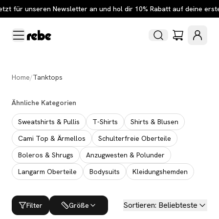
etzt für unseren Newsletter an und hol dir 10% Rabatt auf deine erst
Home
/
Tanktops
Ähnliche Kategorien
Sweatshirts & Pullis
T-Shirts
Shirts & Blusen
Cami Top & Ärmellos
Schulterfreie Oberteile
Boleros & Shrugs
Anzugwesten & Polunder
Langarm Oberteile
Bodysuits
Kleidungshemden
Sortieren
:
Beliebteste
Filter
Größe