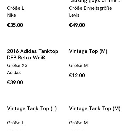
"Strong guys of the
Rap Quarter"
Größe
L
Größe
Einheitsgröße
Dunkelblau
Nike
Levis
€35.00
€49.00
2016 Adidas Tanktop
Vintage Top (M)
DFB Retro Weiß
Größe
XS
Größe
M
Adidas
€12.00
€39.00
Vintage Tank Top (L)
Vintage Tank Top (M)
Größe
L
Größe
M