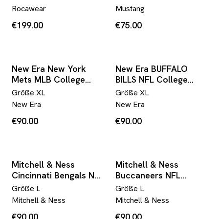
Avantgarde Bedruckt
Rocawear
Mustang
Weiß XL
€199.00
€75.00
New Era New York
New Era BUFFALO
Mets MLB College
BILLS NFL College
Jacke (XL)
Jacke (XL)
Größe
XL
Größe
XL
New Era
New Era
€90.00
€90.00
Mitchell & Ness
Mitchell & Ness
Cincinnati Bengals NFL
Buccaneers NFL
College Jacke (L)
College Jacke (L)
Größe
L
Größe
L
Mitchell & Ness
Mitchell & Ness
€90.00
€90.00