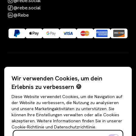
@rebe.social
@rebe.social
@Rebe
Kategorien
Wir verwenden Cookies, um dein
Alle Angebote
Hosen
Erlebnis zu verbessern 🍪
Accessoires
Jeans
Diese Website verwendet Cookies, um die Navigation auf
Schuhe
Jogginghosen
der Website zu verbessern, die Nutzung zu analysieren
und unsere Marketingaktivitäten zu unterstützen. Sie
Oberteile
Anzughosen
können Ihre Einstellungen verwalten oder alle Cookies
Sweatshirts & Hoodies
Shorts
akzeptieren. Weitere Informationen finden Sie in unserer
Cookie-Richtlinie und Datenschutzrichtlinie.
Shirts & Blusen
Leggings