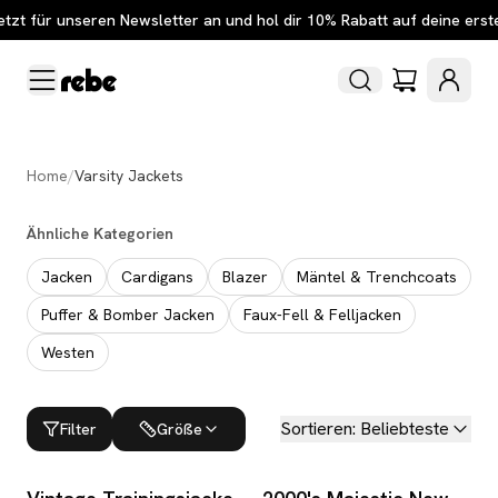
etzt für unseren Newsletter an und hol dir 10% Rabatt auf deine erst
Home
/
Varsity Jackets
Ähnliche Kategorien
Jacken
Cardigans
Blazer
Mäntel & Trenchcoats
Puffer & Bomber Jacken
Faux-Fell & Felljacken
Westen
Sortieren
:
Beliebteste
Filter
Größe