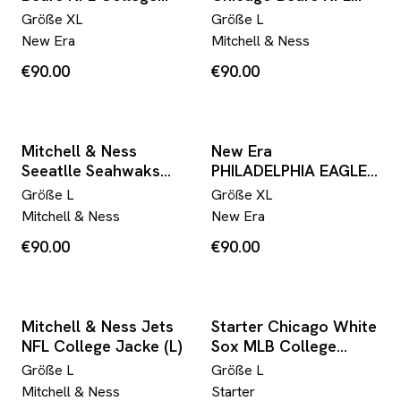
Jacke (XL)
College Jacke (L)
Größe
XL
Größe
L
New Era
Mitchell & Ness
€90.00
€90.00
Mitchell & Ness
New Era
Seeatlle Seahwaks
PHILADELPHIA EAGLES
NFL College Jacke (L)
NFL College Jacke
Größe
L
Größe
XL
(XL)
Mitchell & Ness
New Era
€90.00
€90.00
Mitchell & Ness Jets
Starter Chicago White
NFL College Jacke (L)
Sox MLB College
Jacke (L)
Größe
L
Größe
L
Mitchell & Ness
Starter