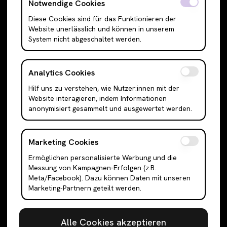
T-Shirts
Röcke
Notwendige Cookies
Cami Top & Ärmellos
Mini Röcke
Diese Cookies sind für das Funktionieren der
Website unerlässlich und können in unserem
Schulterfreie Oberteile
Midi Röcke
System nicht abgeschaltet werden.
Boleros & Shrugs
Maxi Röcke
Anzugwesten & Polunder
Kleider
Analytics Cookies
Langarm Oberteile
Mini Kleider
Hilf uns zu verstehen, wie Nutzer:innen mit der
Bodysuits
Midi Kleider
Website interagieren, indem Informationen
Outerwear
Maxi Kleider
anonymisiert gesammelt und ausgewertet werden.
Jacken
Abendkleider
Cardigans
Hemden
Marketing Cookies
Blazer
Tanktops
Ermöglichen personalisierte Werbung und die
Messung von Kampagnen-Erfolgen (z.B.
Mäntel & Trenchcoats
Anzüge
Meta/Facebook). Dazu können Daten mit unseren
Puffer & Bomber Jacken
Sneakers
Marketing-Partnern geteilt werden.
Faux-Fell & Felljacken
Halbschuhe & Slipper
Letterman & College-Jacken
Stiefel
Alle Cookies akzeptieren