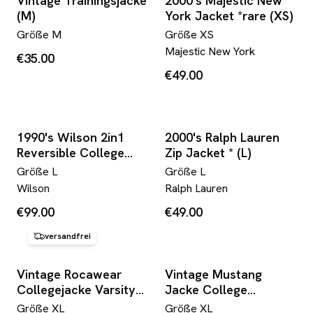
Vintage Trainingsjacke
2000's Majestic New
(M)
York Jacket *rare (XS)
Größe
M
Größe
XS
Majestic New York
€35.00
€49.00
1990's Wilson 2in1
2000's Ralph Lauren
Reversible College
Zip Jacket * (L)
Jacket *extremely
Größe
L
Größe
L
rare (L)
Wilson
Ralph Lauren
€99.00
€49.00
versandfrei
Vintage Rocawear
Vintage Mustang
Collegejacke Varsity
Jacke College
XL
Blouson Classic
Größe
XL
Größe
XL