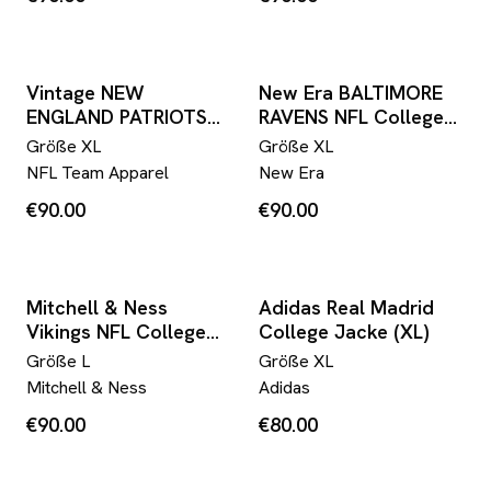
Vintage NEW
New Era BALTIMORE
ENGLAND PATRIOTS
RAVENS NFL College
NFL College Jacke
Jacke (XL)
Größe
XL
Größe
XL
(XL)
NFL Team Apparel
New Era
€90.00
€90.00
Mitchell & Ness
Adidas Real Madrid
Vikings NFL College
College Jacke (XL)
Jacke (L)
Größe
L
Größe
XL
Mitchell & Ness
Adidas
€90.00
€80.00