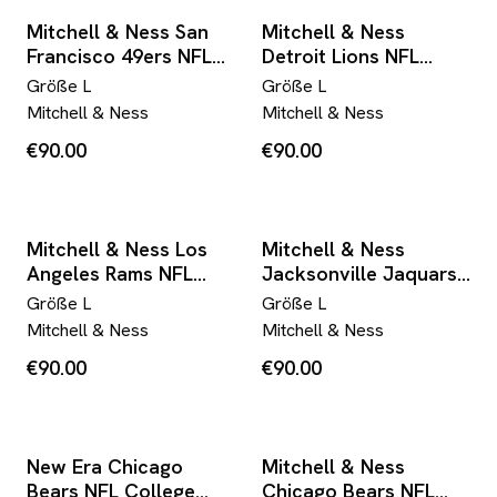
Mitchell & Ness San
Mitchell & Ness
Francisco 49ers NFL
Detroit Lions NFL
College Jacke (L)
College Jacke (L)
Größe
L
Größe
L
Mitchell & Ness
Mitchell & Ness
€90.00
€90.00
Mitchell & Ness Los
Mitchell & Ness
Angeles Rams NFL
Jacksonville Jaquars
College Jacke (L)
NFL College Jacke (L)
Größe
L
Größe
L
Mitchell & Ness
Mitchell & Ness
€90.00
€90.00
New Era Chicago
Mitchell & Ness
Bears NFL College
Chicago Bears NFL