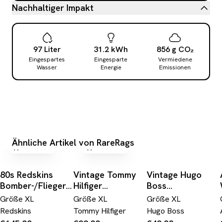
Nachhaltiger Impakt
97
Liter
31.2
kWh
856
g
CO₂
Eingespartes
Eingesparte
Vermiedene
Wasser
Energie
Emissionen
Ähnliche Artikel von RareRags
versandfrei
versandfrei
80s Redskins
Vintage Tommy
Vintage Hugo
Bomber-/Fliegerjacke
Hilfiger
Boss
Inkl. Weste
Daunenjacke
Daunenparka 70s
Größe
XL
Größe
XL
Größe
XL
Schwarz
Reversible Kariert
Sander Hamburg
Redskins
Tommy Hilfiger
Hugo Boss
x Monochrom
Blau L-XL