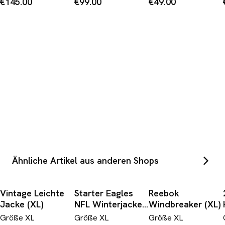
€145.00
€99.00
€49.00
Blau Grün XL
Ähnliche Artikel aus anderen Shops
Vintage Leichte
Starter Eagles
Reebok
Jacke (XL)
NFL Winterjacke
Windbreaker (XL)
(XL)
Größe
XL
Größe
XL
Größe
XL