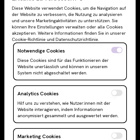
Accessoires
Jeans
Diese Website verwendet Cookies, um die Navigation auf
Schuhe
Jogginghosen
der Website zu verbessern, die Nutzung zu analysieren
und unsere Marketingaktivitäten zu unterstützen. Sie
Oberteile
Anzughosen
können Ihre Einstellungen verwalten oder alle Cookies
Sweatshirts & Hoodies
Shorts
akzeptieren. Weitere Informationen finden Sie in unserer
Cookie-Richtlinie und Datenschutzrichtlinie.
Shirts & Blusen
Leggings
T-Shirts
Röcke
Notwendige Cookies
Cami Top & Ärmellos
Mini Röcke
Diese Cookies sind für das Funktionieren der
Website unerlässlich und können in unserem
Schulterfreie Oberteile
Midi Röcke
System nicht abgeschaltet werden.
Boleros & Shrugs
Maxi Röcke
Anzugwesten & Polunder
Kleider
Analytics Cookies
Langarm Oberteile
Mini Kleider
Hilf uns zu verstehen, wie Nutzer:innen mit der
Bodysuits
Midi Kleider
Website interagieren, indem Informationen
Outerwear
Maxi Kleider
anonymisiert gesammelt und ausgewertet werden.
Jacken
Abendkleider
Cardigans
Hemden
Marketing Cookies