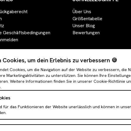
ückgaberecht
Über Uns
m
Größentabelle
tz
Unser Blog
e Geschäftsbedingungen
Bewertungen
anmelden
Cookies, um dein Erlebnis zu verbessern 🍪
det Cookies, um die Navigation auf der Website zu verbessern, die 
re Marketingaktivitäten zu unterstützen. Sie können Ihre Einstellung
eren. Weitere Informationen finden Sie in unserer Cookie-Richtlinie u
.
okies
d für das Funktionieren der Website unerlässlich und können in unse
den.
Puffer & Bomber Jacken
Leggings
der
Faux-Fell & Felljacken
Röcke