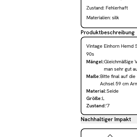
Zustand:
Fehlerhaft
Materialien:
silk
Produktbeschreibung
Vintage Einhorn Hemd S
90s
Mängel
:
Gleichmäßige V
man sehr gut a
Maße
:
Bitte final auf d
Achsel 59 cm Ar
Material
:
Seide
Größe
:
L
Zustand
:
'7
Nachhaltiger Impakt