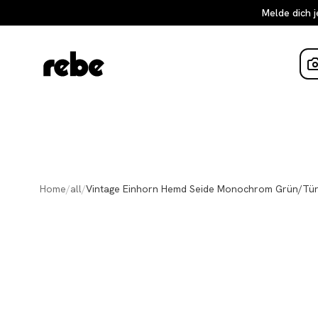
Melde dich j
Home
/
all
/
Vintage Einhorn Hemd Seide Monochrom Grün/Tür