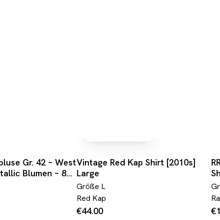
versandfrei
bluse Gr. 42 – West
Vintage Red Kap Shirt [2010s]
RR
allic Blumen – 80s
Large
Sh
chwarz Gold Rosé
Größe
L
G
Red Kap
Ra
€44.00
€