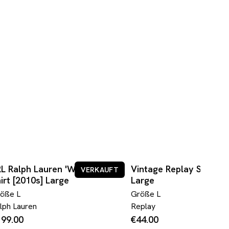
L Ralph Lauren 'Woodland'
Vintage Replay Shirt [1
VERKAUFT
V
irt [2010s] Large
Large
röße
L
Größe
L
lph Lauren
Replay
199.00
€44.00