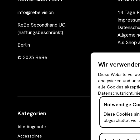
info@rebe.vision
14 Tage R
Impressu
ReBe Secondhand UG
Datenschu
(haftungsbeschränkt)
Allgemein
Als Shop 
Berlin
© 2025 ReBe
Wir verwenden 
Diese Website verwen
analysieren und unse
alle Cookies akzepti
Datenschutzrichtlinie
Notwendige Co
Kategorien
Diese Cookies sin
abgeschaltet wer
Alle Angebote
Boleros & Shrugs
Accessoires
Anzugwesten & Polun