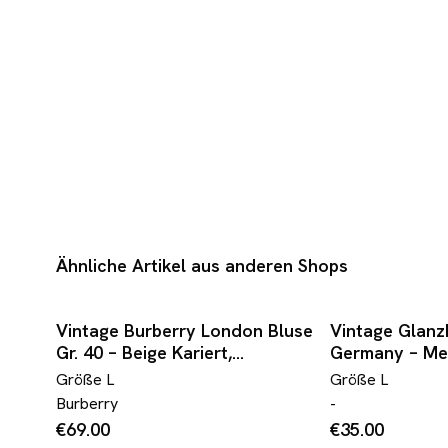
Ähnliche Artikel aus anderen Shops
Vintage Burberry London Bluse
Vintage Glanz
Gr. 40 – Beige Kariert,
Germany – Met
Baumwolle, Top Zustand 90s
Glam Chic – S
Größe
L
Größe
L
2000s
Burberry
-
€69.00
€35.00