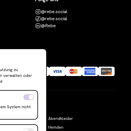
@rebe.social
@rebe.social
@Rebe
Nutzung zu
en verwalten oder
nd
rem System nicht
Abendkleider
Hemden