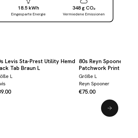
18.5
kWh
348
g
CO₂
Eingesparte Energie
Vermiedene Emissionen
s Levis Sta-Prest Utility Hemd
80s Reyn Spooner Hem
ack Tab Braun L
Patchwork Print Bunt L
röße
L
Größe
L
vis
Reyn Spooner
9.00
€75.00