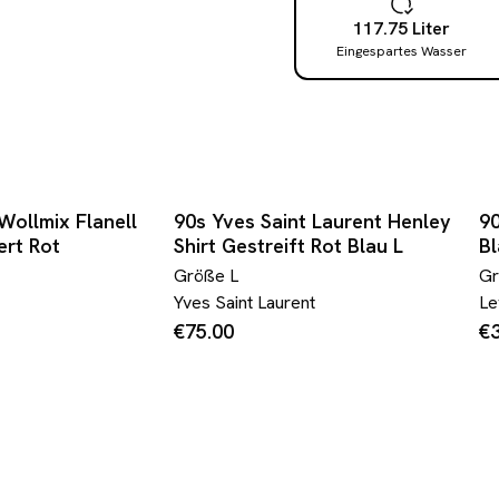
117.75
Liter
Eingespartes Wasser
Wollmix Flanell
90s Yves Saint Laurent Henley
90
ert Rot
Shirt Gestreift Rot Blau L
Bl
Größe
L
G
Yves Saint Laurent
Le
€75.00
€3