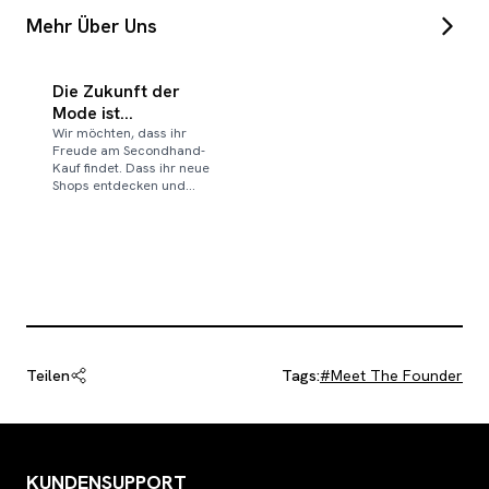
Mehr Über Uns
Die Zukunft der
Mode ist
Secondhand:
Wir möchten, dass ihr
Freude am Secondhand-
Unsere Vision hinter
Kauf findet. Dass ihr neue
rebe
Shops entdecken und
unterstützen könnt, ohne
lange suchen zu müssen.
Teilen
Tags:
#
Meet The Founder
KUNDENSUPPORT