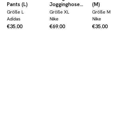
Pants (L)
Jogginghose
(M)
Silvertag
Größe
L
Größe
XL
Größe
M
Abstract Pattern
Adidas
Nike
Nike
Dunkelblau XL
€35.00
€69.00
€35.00