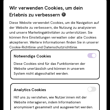
Kategorien
Wir verwenden Cookies, um dein
Alle Angebote
Hosen
Erlebnis zu verbessern 🍪
Accessoires
Jeans
Diese Website verwendet Cookies, um die Navigation auf
Schuhe
Jogginghosen
der Website zu verbessern, die Nutzung zu analysieren
und unsere Marketingaktivitäten zu unterstützen. Sie
Oberteile
Anzughosen
können Ihre Einstellungen verwalten oder alle Cookies
Sweatshirts & Hoodies
Shorts
akzeptieren. Weitere Informationen finden Sie in unserer
Cookie-Richtlinie und Datenschutzrichtlinie.
Shirts & Blusen
Leggings
T-Shirts
Röcke
Notwendige Cookies
Cami Top & Ärmellos
Mini Röcke
Diese Cookies sind für das Funktionieren der
Website unerlässlich und können in unserem
Schulterfreie Oberteile
Midi Röcke
System nicht abgeschaltet werden.
Boleros & Shrugs
Maxi Röcke
Anzugwesten & Polunder
Kleider
Analytics Cookies
Langarm Oberteile
Mini Kleider
Hilf uns zu verstehen, wie Nutzer:innen mit der
Bodysuits
Midi Kleider
Website interagieren, indem Informationen
Outerwear
Maxi Kleider
anonymisiert gesammelt und ausgewertet werden.