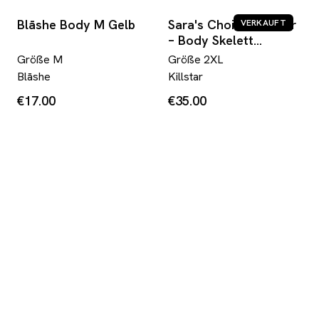
Blāshe Body M Gelb
Sara's Choice: Killstar
VERKAUFT
– Body Skelett
Schnürung schwarz
Größe
M
Größe
2XL
grau| Gr. XXL 44 46 |
Blāshe
Killstar
Dark Alternative
€17.00
€35.00