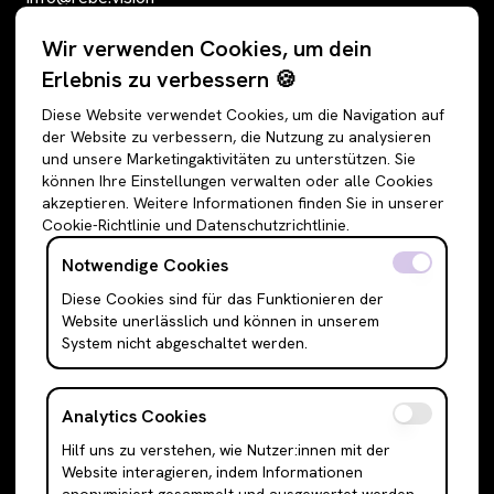
ReBe Secondhand UG (haftungsbeschränkt)
Wir verwenden Cookies, um dein
Erlebnis zu verbessern 🍪
Berlin
Diese Website verwendet Cookies, um die Navigation auf
© 2025 ReBe
der Website zu verbessern, die Nutzung zu analysieren
und unsere Marketingaktivitäten zu unterstützen. Sie
können Ihre Einstellungen verwalten oder alle Cookies
akzeptieren. Weitere Informationen finden Sie in unserer
RECHTLICHES
Cookie-Richtlinie und Datenschutzrichtlinie.
14 Tage Rückgaberecht
Notwendige Cookies
Impressum
Diese Cookies sind für das Funktionieren der
Datenschutz
Website unerlässlich und können in unserem
Allgemeine Geschäftsbedingungen
System nicht abgeschaltet werden.
Als Shop anmelden
Analytics Cookies
SCHNELLZUGRIFFE
Hilf uns zu verstehen, wie Nutzer:innen mit der
Website interagieren, indem Informationen
Über Uns