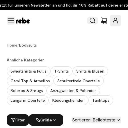
etzt für unseren Newsletter an und hol dir 10% Rabatt auf deine erst
Home
/
Bodysuits
Ähnliche Kategorien
Sweatshirts & Pullis
T-Shirts
Shirts & Blusen
Cami Top & Ärmellos
Schulterfreie Oberteile
Boleros & Shrugs
Anzugwesten & Polunder
Langarm Oberteile
Kleidungshemden
Tanktops
Sortieren
:
Beliebteste
Filter
Größe