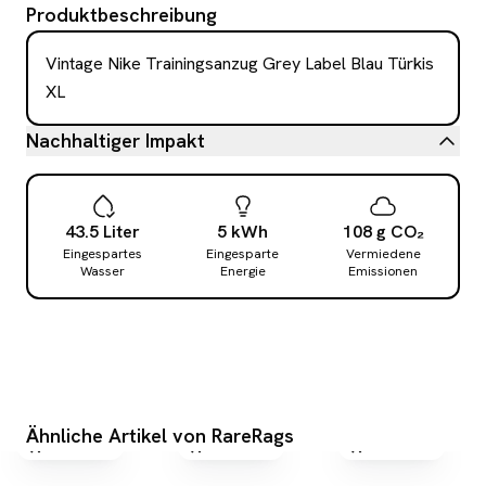
Produktbeschreibung
Vintage Nike Trainingsanzug Grey Label Blau Türkis 
XL
Nachhaltiger Impakt
43.5
Liter
5
kWh
108
g
CO₂
Eingespartes
Eingesparte
Vermiedene
Wasser
Energie
Emissionen
Ähnliche Artikel von RareRags
versandfrei
versandfrei
versandfrei