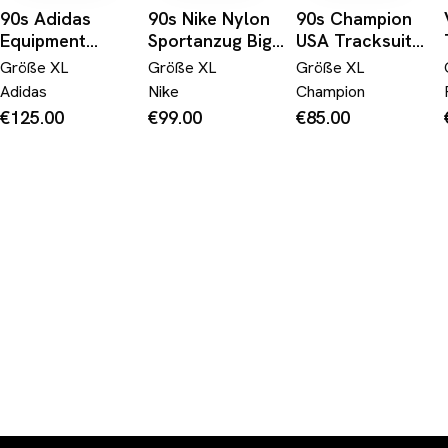
90s Adidas
90s Nike Nylon
90s Champion
Equipment
Sportanzug Big
USA Tracksuit
Sportanzug Navy
Swoosh
Dunkelblau Weiß
Größe
XL
Größe
XL
Größe
XL
Khaki D9 XL
Dunkelblau Grün
XL
Adidas
Nike
Champion
XL
€125.00
€99.00
€85.00