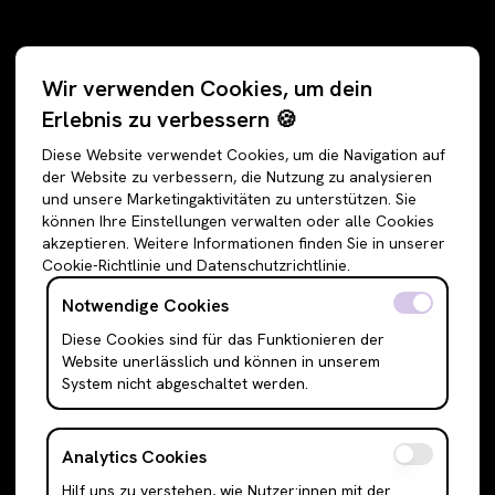
Kategorien
Wir verwenden Cookies, um dein
Alle Angebote
Hosen
Erlebnis zu verbessern 🍪
Accessoires
Jeans
Diese Website verwendet Cookies, um die Navigation auf
Schuhe
Jogginghosen
der Website zu verbessern, die Nutzung zu analysieren
und unsere Marketingaktivitäten zu unterstützen. Sie
Oberteile
Anzughosen
können Ihre Einstellungen verwalten oder alle Cookies
Sweatshirts & Hoodies
Shorts
akzeptieren. Weitere Informationen finden Sie in unserer
Cookie-Richtlinie und Datenschutzrichtlinie.
Shirts & Blusen
Leggings
T-Shirts
Röcke
Notwendige Cookies
Cami Top & Ärmellos
Mini Röcke
Diese Cookies sind für das Funktionieren der
Website unerlässlich und können in unserem
Schulterfreie Oberteile
Midi Röcke
System nicht abgeschaltet werden.
Boleros & Shrugs
Maxi Röcke
Anzugwesten & Polunder
Kleider
Analytics Cookies
Langarm Oberteile
Mini Kleider
Hilf uns zu verstehen, wie Nutzer:innen mit der