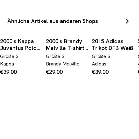
Ähnliche Artikel aus anderen Shops
2000's Kappa
2000's Brandy
2015 Adidas
Juventus Polo
Melville T-shirt
Trikot DFB Weiß
Shirt *rare (S)
Women's * (S)
Größe
S
Größe
S
Größe
S
Kappa
Brandy Melville
Adidas
€39.00
€29.00
€39.00