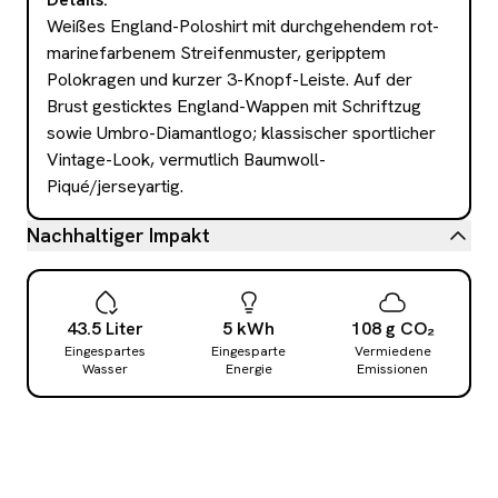
Weißes England-Poloshirt mit durchgehendem rot-
marinefarbenem Streifenmuster, geripptem 
Polokragen und kurzer 3-Knopf-Leiste. Auf der 
Brust gesticktes England-Wappen mit Schriftzug 
sowie Umbro-Diamantlogo; klassischer sportlicher 
Vintage-Look, vermutlich Baumwoll-
Piqué/jerseyartig.
Nachhaltiger Impakt
43.5
Liter
5
kWh
108
g
CO₂
Eingespartes
Eingesparte
Vermiedene
Wasser
Energie
Emissionen