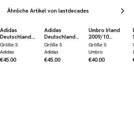
Ähnliche Artikel von lastdecades
Adidas
Adidas
Umbro Irland
Deutschland
Deutschland
2009/10
2011 Heim 5
Trikot (S)
Auswärts Trikot
Größe
S
Größe
S
Größe
S
Hummels Trikot
(S)
Adidas
Adidas
Umbro
(S)
€45.00
€45.00
€40.00