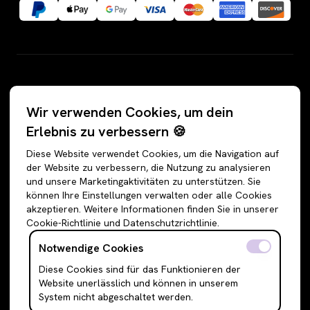
Kategorien
Wir verwenden Cookies, um dein
Alle Angebote
Hosen
Erlebnis zu verbessern 🍪
Accessoires
Jeans
Diese Website verwendet Cookies, um die Navigation auf
Schuhe
Jogginghosen
der Website zu verbessern, die Nutzung zu analysieren
und unsere Marketingaktivitäten zu unterstützen. Sie
Oberteile
Anzughosen
können Ihre Einstellungen verwalten oder alle Cookies
Sweatshirts & Hoodies
Shorts
akzeptieren. Weitere Informationen finden Sie in unserer
Cookie-Richtlinie und Datenschutzrichtlinie.
Shirts & Blusen
Leggings
T-Shirts
Röcke
Notwendige Cookies
Cami Top & Ärmellos
Mini Röcke
Diese Cookies sind für das Funktionieren der
Website unerlässlich und können in unserem
Schulterfreie Oberteile
Midi Röcke
System nicht abgeschaltet werden.
Boleros & Shrugs
Maxi Röcke