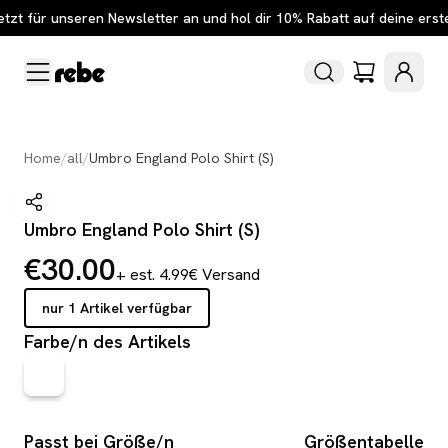
etzt für unseren Newsletter an und hol dir 10% Rabatt auf deine erst
Home
/
all
/
Umbro England Polo Shirt (S)
Umbro England Polo Shirt (S)
€30.00
+ est. 4.99€ Versand
nur 1 Artikel verfügbar
Farbe/n des Artikels
Passt bei Größe/n
Größentabelle