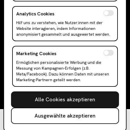
Anzugwesten & Polunder
Kleider
Analytics Cookies
Langarm Oberteile
Mini Kleider
Hilf uns zu verstehen, wie Nutzer:innen mit der
Bodysuits
Midi Kleider
Website interagieren, indem Informationen
Outerwear
Maxi Kleider
anonymisiert gesammelt und ausgewertet werden.
Jacken
Abendkleider
Cardigans
Hemden
Marketing Cookies
Blazer
Tanktops
Ermöglichen personalisierte Werbung und die
Messung von Kampagnen-Erfolgen (z.B.
Mäntel & Trenchcoats
Anzüge
Meta/Facebook). Dazu können Daten mit unseren
Puffer & Bomber Jacken
Sneakers
Marketing-Partnern geteilt werden.
Faux-Fell & Felljacken
Halbschuhe & Slipper
Letterman & College-Jacken
Stiefel
Alle Cookies akzeptieren
Westen
Ausgewählte akzeptieren
In den Warenkorb