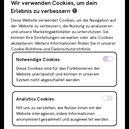
Wir verwenden Cookies, um dein
Alle Angebote
Hosen
Erlebnis zu verbessern 🍪
Accessoires
Jeans
Diese Website verwendet Cookies, um die Navigation auf
Schuhe
Jogginghosen
der Website zu verbessern, die Nutzung zu analysieren
und unsere Marketingaktivitäten zu unterstützen. Sie
Oberteile
Anzughosen
können Ihre Einstellungen verwalten oder alle Cookies
Sweatshirts & Hoodies
Shorts
akzeptieren. Weitere Informationen finden Sie in unserer
Cookie-Richtlinie und Datenschutzrichtlinie.
Shirts & Blusen
Leggings
T-Shirts
Röcke
Notwendige Cookies
Cami Top & Ärmellos
Mini Röcke
Diese Cookies sind für das Funktionieren der
Website unerlässlich und können in unserem
Schulterfreie Oberteile
Midi Röcke
System nicht abgeschaltet werden.
Boleros & Shrugs
Maxi Röcke
Anzugwesten & Polunder
Kleider
Analytics Cookies
Langarm Oberteile
Mini Kleider
Hilf uns zu verstehen, wie Nutzer:innen mit der
Bodysuits
Midi Kleider
Website interagieren, indem Informationen
Outerwear
Maxi Kleider
anonymisiert gesammelt und ausgewertet werden.
Jacken
Abendkleider