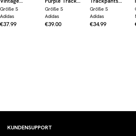
Vintage
Purple Track
Trackpants
Sporthose Blau S
Pants Women's
Marineblau S
Größe
S
Größe
S
Größe
S
*rare (S)
Adidas
Adidas
Adidas
€37.99
€39.00
€34.99
KUNDENSUPPORT