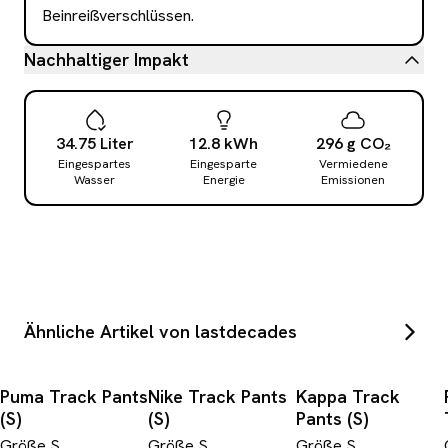
Beinreißverschlüssen.
Nachhaltiger Impakt
34.75
Liter
12.8
kWh
296
g
CO₂
Eingespartes
Eingesparte
Vermiedene
Wasser
Energie
Emissionen
Ähnliche Artikel von lastdecades
Puma Track Pants
Nike Track Pants
Kappa Track
(S)
(S)
Pants (S)
Größe
S
Größe
S
Größe
S