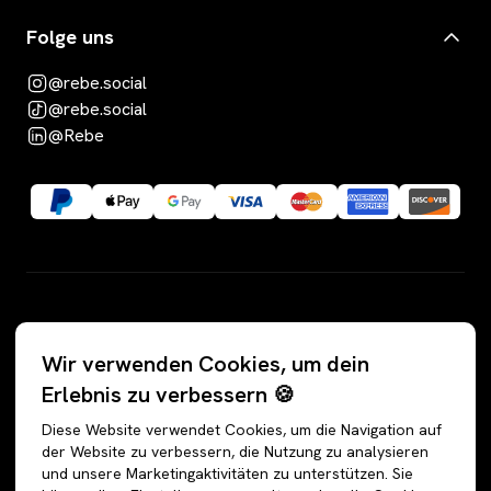
Folge uns
@rebe.social
@rebe.social
@Rebe
Kategorien
Wir verwenden Cookies, um dein
Alle Angebote
Hosen
Erlebnis zu verbessern 🍪
Accessoires
Jeans
Diese Website verwendet Cookies, um die Navigation auf
Schuhe
Jogginghosen
der Website zu verbessern, die Nutzung zu analysieren
und unsere Marketingaktivitäten zu unterstützen. Sie
Oberteile
Anzughosen