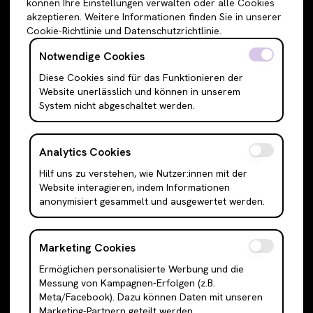
können Ihre Einstellungen verwalten oder alle Cookies
Sweatshirts & Hoodies
Shorts
akzeptieren. Weitere Informationen finden Sie in unserer
Cookie-Richtlinie und Datenschutzrichtlinie.
Shirts & Blusen
Leggings
T-Shirts
Röcke
Notwendige Cookies
Cami Top & Ärmellos
Mini Röcke
Diese Cookies sind für das Funktionieren der
Website unerlässlich und können in unserem
Schulterfreie Oberteile
Midi Röcke
System nicht abgeschaltet werden.
Boleros & Shrugs
Maxi Röcke
Anzugwesten & Polunder
Kleider
Analytics Cookies
Langarm Oberteile
Mini Kleider
Hilf uns zu verstehen, wie Nutzer:innen mit der
Bodysuits
Midi Kleider
Website interagieren, indem Informationen
Outerwear
Maxi Kleider
anonymisiert gesammelt und ausgewertet werden.
Jacken
Abendkleider
Cardigans
Hemden
Marketing Cookies
Blazer
Tanktops
Ermöglichen personalisierte Werbung und die
Messung von Kampagnen-Erfolgen (z.B.
Mäntel & Trenchcoats
Anzüge
Meta/Facebook). Dazu können Daten mit unseren
Puffer & Bomber Jacken
Sneakers
Marketing-Partnern geteilt werden.