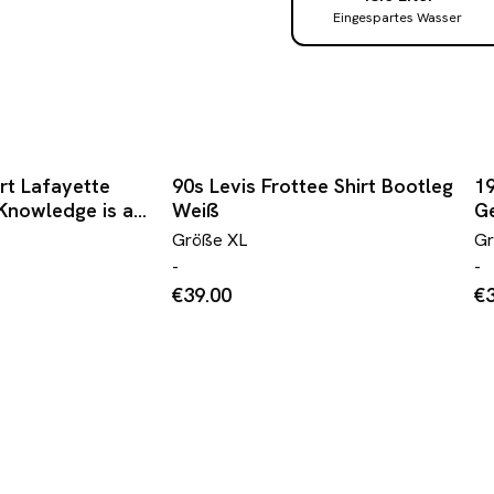
Eingespartes Wasser
rt Lafayette
90s Levis Frottee Shirt Bootleg
19
Knowledge is a
Weiß
Ge
W
Größe
XL
G
-
-
€39.00
€3