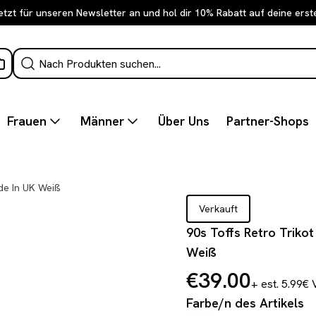
etzt für unseren Newsletter an und hol dir 10% Rabatt auf deine erst
Frauen
Männer
Über Uns
Partner-Shops
de In UK Weiß
Verkauft
90s Toffs Retro Triko
Weiß
€39.00
+ est. 5.99€
Farbe/n des Artikels