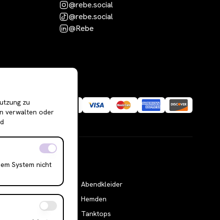
@rebe.social
@rebe.social
@Rebe
Nutzung zu
en verwalten oder
nd
rem System nicht
Abendkleider
Hemden
Tanktops