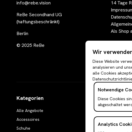
info@rebe.vision
14 Tage R
Impressu
ReBe Secondhand UG
Datenschu
(haftungsbeschränkt)
Allgemein
Als Shop 
Berlin
© 2025 ReBe
Wir verwenden 
Diese Website verwen
analysieren und unse
alle Cookies akzepti
Datenschutzrichtlinie
Notwendige Co
Kategorien
Diese Cookies sin
abgeschaltet wer
Alle Angebote
Boleros & Shrugs
Accessoires
Anzugwesten & Polun
Analytics Cooki
Schuhe
Langarm Oberteile