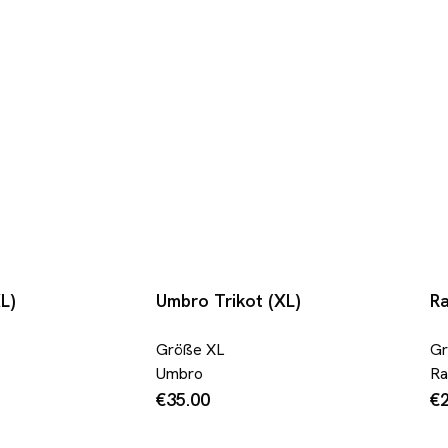
XL)
Umbro Trikot (XL)
Ra
Größe
XL
G
Umbro
Ra
€35.00
€2