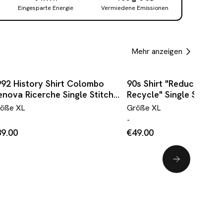
Eingesparte Energie
Vermiedene Emissionen
Mehr anzeigen
92 History Shirt Colombo
90s Shirt "Reduce, Reus
nova Ricerche Single Stitch
Recycle" Single Stitch
eiß
röße
XL
Größe
XL
-
9.00
€49.00