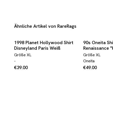
Ähnliche Artikel von RareRags
1998 Planet Hollywood Shirt
90s Oneita Shi
Disneyland Paris Weiß
Renaissance "
flame..." Weiß
Größe
XL
Größe
XL
-
Oneita
€39.00
€49.00