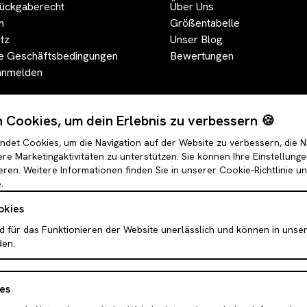
ückgaberecht
Über Uns
m
Größentabelle
tz
Unser Blog
e Geschäftsbedingungen
Bewertungen
anmelden
Cookies, um dein Erlebnis zu verbessern 🍪
det Cookies, um die Navigation auf der Website zu verbessern, die 
re Marketingaktivitäten zu unterstützen. Sie können Ihre Einstellung
eren. Weitere Informationen finden Sie in unserer Cookie-Richtlinie u
.
okies
d für das Funktionieren der Website unerlässlich und können in unse
den.
Puffer & Bomber Jacken
Leggings
der
Faux-Fell & Felljacken
Röcke
es
Letterman & College-Jacken
Mini Röcke