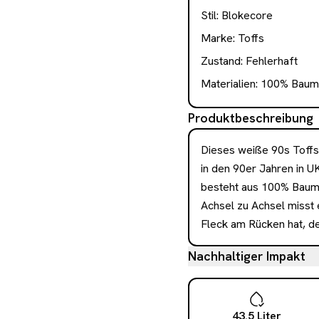
Stil:
Blokecore
Marke:
Toffs
Zustand:
Fehlerhaft
Materialien:
100% Baum
Produktbeschreibung
Dieses weiße 90s Toffs
in den 90er Jahren in UK 
besteht aus 100% Baumw
Achsel zu Achsel misst e
Fleck am Rücken hat, de
Nachhaltiger Impakt
43.5
Liter