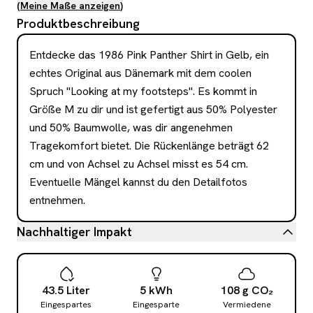
(
Meine Maße anzeigen
)
Produktbeschreibung
Entdecke das 1986 Pink Panther Shirt in Gelb, ein 
echtes Original aus Dänemark mit dem coolen 
Spruch "Looking at my footsteps". Es kommt in 
Größe M zu dir und ist gefertigt aus 50% Polyester 
und 50% Baumwolle, was dir angenehmen 
Tragekomfort bietet. Die Rückenlänge beträgt 62 
cm und von Achsel zu Achsel misst es 54 cm. 
Eventuelle Mängel kannst du den Detailfotos 
entnehmen.
Nachhaltiger Impakt
43.5
Liter
5
kWh
108
g
CO₂
Eingespartes
Eingesparte
Vermiedene