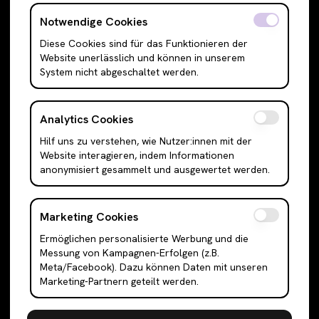
T-Shirts
Röcke
Notwendige Cookies
Cami Top & Ärmellos
Mini Röcke
Diese Cookies sind für das Funktionieren der
Website unerlässlich und können in unserem
Schulterfreie Oberteile
Midi Röcke
System nicht abgeschaltet werden.
Boleros & Shrugs
Maxi Röcke
Anzugwesten & Polunder
Kleider
Analytics Cookies
Langarm Oberteile
Mini Kleider
Hilf uns zu verstehen, wie Nutzer:innen mit der
Bodysuits
Midi Kleider
Website interagieren, indem Informationen
Outerwear
Maxi Kleider
anonymisiert gesammelt und ausgewertet werden.
Jacken
Abendkleider
Cardigans
Hemden
Marketing Cookies
Blazer
Tanktops
Ermöglichen personalisierte Werbung und die
Messung von Kampagnen-Erfolgen (z.B.
Mäntel & Trenchcoats
Anzüge
Meta/Facebook). Dazu können Daten mit unseren
Puffer & Bomber Jacken
Sneakers
Marketing-Partnern geteilt werden.
Faux-Fell & Felljacken
Halbschuhe & Slipper
Letterman & College-Jacken
Stiefel