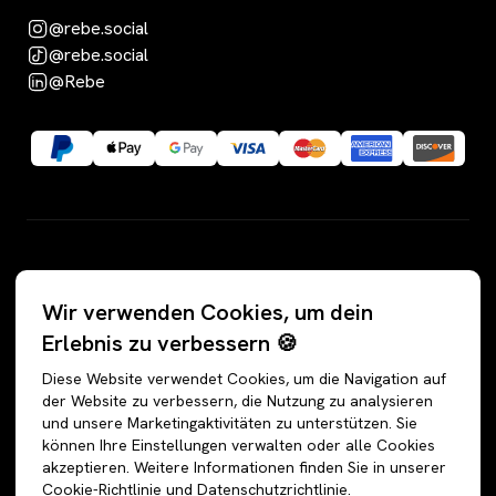
@rebe.social
@rebe.social
@Rebe
Kategorien
Wir verwenden Cookies, um dein
Alle Angebote
Hosen
Erlebnis zu verbessern 🍪
Accessoires
Jeans
Diese Website verwendet Cookies, um die Navigation auf
Schuhe
Jogginghosen
der Website zu verbessern, die Nutzung zu analysieren
und unsere Marketingaktivitäten zu unterstützen. Sie
Oberteile
Anzughosen
können Ihre Einstellungen verwalten oder alle Cookies
Sweatshirts & Hoodies
Shorts
akzeptieren. Weitere Informationen finden Sie in unserer
Cookie-Richtlinie und Datenschutzrichtlinie.
Shirts & Blusen
Leggings