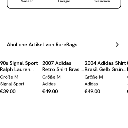
Wasser
Energie
Emissionen
Ähnliche Artikel von RareRags
90s Signal Sport
2007 Adidas
2004 Adidas Shirt
Ralph Lauren
Retro Shirt Brasil
Brasil Gelb Grün
Bootleg Single
Gelb
M
Größe
M
Größe
M
Größe
M
Stitch Made In
Signal Sport
Adidas
Adidas
USA Pink
€39.00
€49.00
€49.00