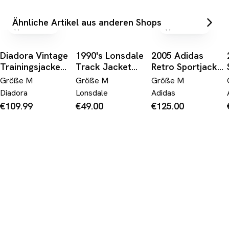
Ähnliche Artikel aus anderen Shops
versandfrei
versandfrei
Diadora Vintage
1990's Lonsdale
2005 Adidas
Trainingsjacke
Track Jacket
Retro Sportjacke
Weiß M
*rare (M)
Beckenbauer #6
Größe
M
Größe
M
Größe
M
Weiß
Diadora
Lonsdale
Adidas
€109.99
€49.00
€125.00