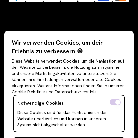
Kategorien
Wir verwenden Cookies, um dein
Alle Angebote
Hosen
Erlebnis zu verbessern 🍪
Accessoires
Jeans
Diese Website verwendet Cookies, um die Navigation auf
Schuhe
Jogginghosen
der Website zu verbessern, die Nutzung zu analysieren
und unsere Marketingaktivitäten zu unterstützen. Sie
Oberteile
Anzughosen
können Ihre Einstellungen verwalten oder alle Cookies
Sweatshirts & Hoodies
Shorts
akzeptieren. Weitere Informationen finden Sie in unserer
Cookie-Richtlinie und Datenschutzrichtlinie.
Shirts & Blusen
Leggings
T-Shirts
Röcke
Notwendige Cookies
Cami Top & Ärmellos
Mini Röcke
Diese Cookies sind für das Funktionieren der
Website unerlässlich und können in unserem
Schulterfreie Oberteile
Midi Röcke
System nicht abgeschaltet werden.
Boleros & Shrugs
Maxi Röcke