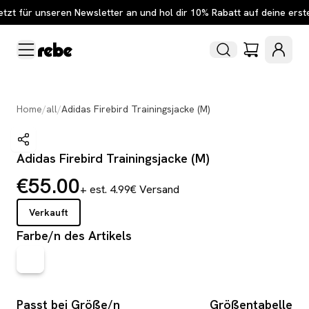
etzt für unseren Newsletter an und hol dir 10% Rabatt auf deine erst
Home
/
all
/
Adidas Firebird Trainingsjacke (M)
Adidas Firebird Trainingsjacke (M)
€55.00
+ est. 4.99€ Versand
Verkauft
Farbe/n des Artikels
Passt bei Größe/n
Größentabelle