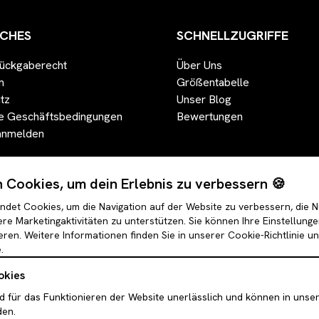
ICHES
SCHNELLZUGRIFFE
ückgaberecht
Über Uns
m
Größentabelle
tz
Unser Blog
e Geschäftsbedingungen
Bewertungen
anmelden
Cookies, um dein Erlebnis zu verbessern 🍪
det Cookies, um die Navigation auf der Website zu verbessern, die 
re Marketingaktivitäten zu unterstützen. Sie können Ihre Einstellung
eren. Weitere Informationen finden Sie in unserer Cookie-Richtlinie u
.
okies
d für das Funktionieren der Website unerlässlich und können in unse
den.