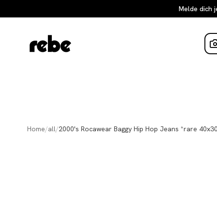
Melde dich j
Home
/
all
/
2000's Rocawear Baggy Hip Hop Jeans *rare 40x30