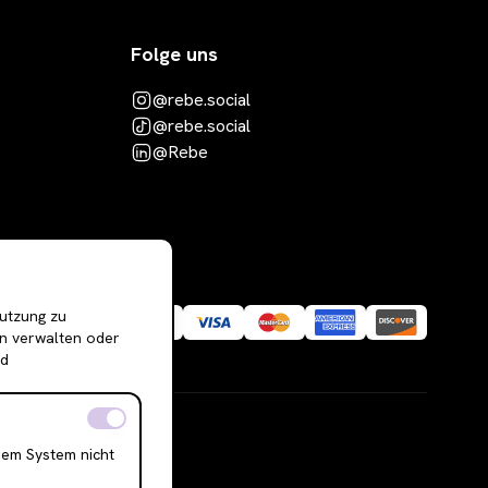
Folge uns
@rebe.social
@rebe.social
@Rebe
Nutzung zu
en verwalten oder
nd
rem System nicht