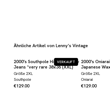
Ähnliche Artikel von Lenny‘s Vintage
2000's Southpole Hip Hop Baggy
2000's Oniara
VERKAUFT
Jeans *very rare 38x36 (XXL)
Japanese Wax
rare 38x30 (X
Größe
2XL
Größe
2XL
Southpole
Oniarai
€129.00
€129.00