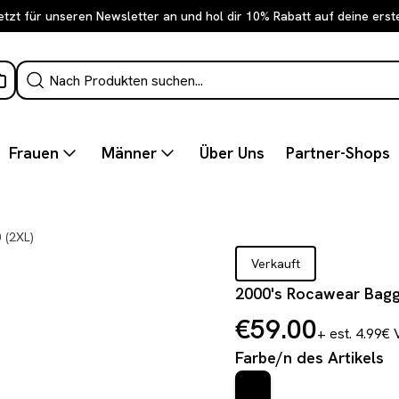
etzt für unseren Newsletter an und hol dir 10% Rabatt auf deine erst
Frauen
Männer
Über Uns
Partner-Shops
 (2XL)
Verkauft
2000's Rocawear Bagg
€59.00
+ est. 4.99€
Farbe/n des Artikels