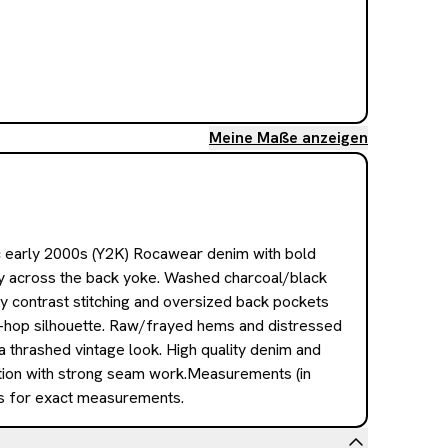
Meine Maße anzeigen
 early 2000s (Y2K) Rocawear denim with bold 
 across the back yoke. Washed charcoal/black 
y contrast stitching and oversized back pockets 
ip-hop silhouette. Raw/frayed hems and distressed 
 thrashed vintage look. High quality denim and 
tion with strong seam work.Measurements (in 
s for exact measurements.