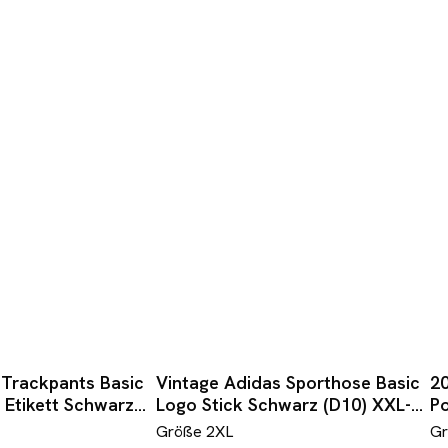
Trackpants Basic
Vintage Adidas Sporthose Basic
20
t Etikett Schwarz
Logo Stick Schwarz (D10) XXL-
P
XXXL
Größe
2XL
G