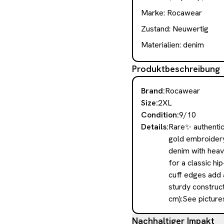
Marke:
Rocawear
Zustand:
Neuwertig
Materialien:
denim
Produktbeschreibung
Brand
:
Rocawear
Size
:
2XL
Condition
:
9/10
Details
:
Rare✨ authentic
gold embroidery
denim with heav
for a classic h
cuff edges add a
sturdy construc
cm):See picture
Nachhaltiger Impakt