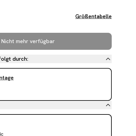
Größentabelle
Nicht mehr verfügbar
olgt durch:
intage
ic