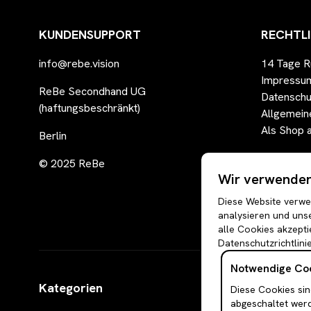
KUNDENSUPPORT
RECHTL
info@rebe.vision
14 Tage R
Impressu
ReBe Secondhand UG
Datenschu
(haftungsbeschränkt)
Allgemein
Als Shop 
Berlin
© 2025 ReBe
Wir verwenden 
Diese Website verwen
analysieren und unse
alle Cookies akzepti
Datenschutzrichtlinie
Notwendige Co
Kategorien
Diese Cookies sin
abgeschaltet wer