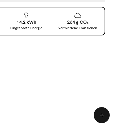
14.2
kWh
264
g
CO₂
Eingesparte Energie
Vermiedene Emissionen