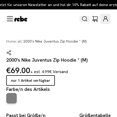
etzt für unseren Newsletter an und hol dir 10% Rabatt auf deine erst
Home
/
all
/
2000's Nike Juventus Zip Hoodie * (M)
2000's Nike Juventus Zip Hoodie * (M)
€69.00
+ est. 4.99€ Versand
nur 1 Artikel verfügbar
Farbe/n des Artikels
Passt bei Größe/n
Größentabelle