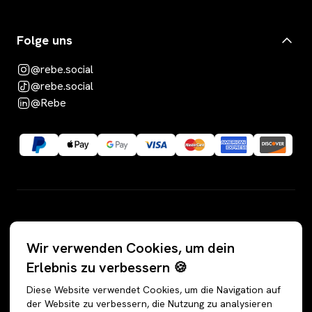
Folge uns
@rebe.social
@rebe.social
@Rebe
Kategorien
Wir verwenden Cookies, um dein
Alle Angebote
Hosen
Erlebnis zu verbessern 🍪
Accessoires
Jeans
Diese Website verwendet Cookies, um die Navigation auf
Schuhe
Jogginghosen
der Website zu verbessern, die Nutzung zu analysieren