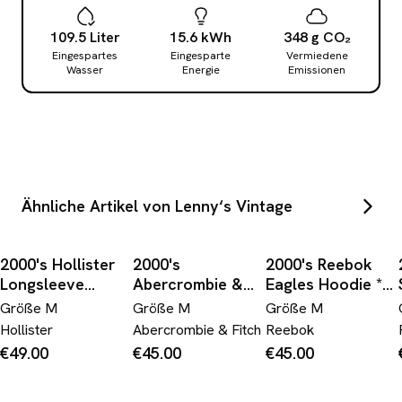
109.5
Liter
15.6
kWh
348
g
CO₂
Eingespartes
Eingesparte
Vermiedene
Wasser
Energie
Emissionen
Ähnliche Artikel von Lenny‘s Vintage
2000's Hollister
2000's
2000's Reebok
Longsleeve
Abercrombie &
Eagles Hoodie *
Women's * (M)
Fitch Zip Hoodie
(M)
Größe
M
Größe
M
Größe
M
Women's * (M)
Hollister
Abercrombie & Fitch
Reebok
€49.00
€45.00
€45.00