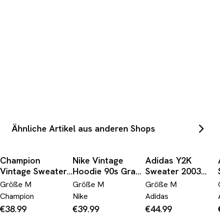
Ähnliche Artikel aus anderen Shops
Champion
Nike Vintage
Adidas Y2K
Vintage Sweater
Hoodie 90s Grau
Sweater 2003
Grau M
Braun Washed M
Grau M
Größe
M
Größe
M
Größe
M
Champion
Nike
Adidas
€38.99
€39.99
€44.99