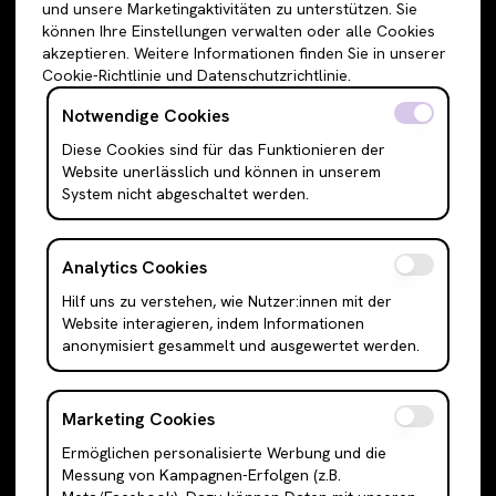
und unsere Marketingaktivitäten zu unterstützen. Sie
Oberteile
Anzughosen
können Ihre Einstellungen verwalten oder alle Cookies
Sweatshirts & Hoodies
Shorts
akzeptieren. Weitere Informationen finden Sie in unserer
Cookie-Richtlinie und Datenschutzrichtlinie.
Shirts & Blusen
Leggings
T-Shirts
Röcke
Notwendige Cookies
Cami Top & Ärmellos
Mini Röcke
Diese Cookies sind für das Funktionieren der
Website unerlässlich und können in unserem
Schulterfreie Oberteile
Midi Röcke
System nicht abgeschaltet werden.
Boleros & Shrugs
Maxi Röcke
Anzugwesten & Polunder
Kleider
Analytics Cookies
Langarm Oberteile
Mini Kleider
Hilf uns zu verstehen, wie Nutzer:innen mit der
Bodysuits
Midi Kleider
Website interagieren, indem Informationen
Outerwear
Maxi Kleider
anonymisiert gesammelt und ausgewertet werden.
Jacken
Abendkleider
Cardigans
Hemden
Marketing Cookies
Blazer
Tanktops
Ermöglichen personalisierte Werbung und die
Messung von Kampagnen-Erfolgen (z.B.
Mäntel & Trenchcoats
Anzüge