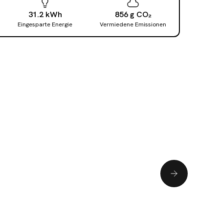
31.2
kWh
856
g
CO₂
Eingesparte Energie
Vermiedene Emissionen