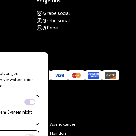
Folge uns
@rebe.social
@rebe.social
@Rebe
Nutzung zu
en verwalten oder
nd
rem System nicht
Abendkleider
Hemden