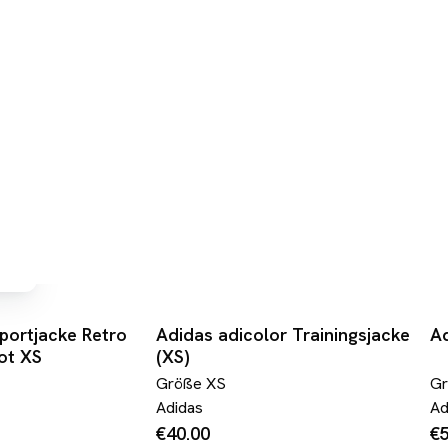
rei
portjacke Retro
Adidas adicolor Trainingsjacke
Ad
ot XS
(XS)
Größe
XS
G
Adidas
Ad
€40.00
€5