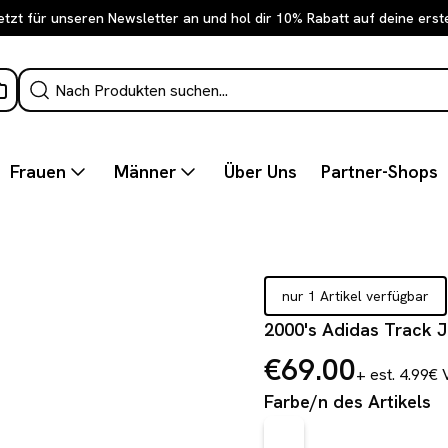
etzt für unseren Newsletter an und hol dir 10% Rabatt auf deine erst
Frauen
Männer
Über Uns
Partner-Shops
nur 1 Artikel verfügbar
2000's Adidas Track J
€69.00
+ est. 4.99€
Farbe/n des Artikels