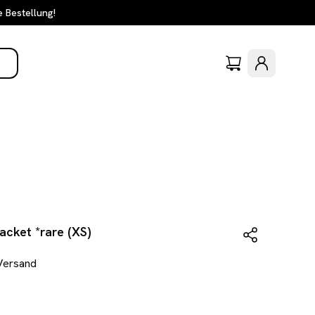
e Bestellung!
acket *rare (XS)
 Versand