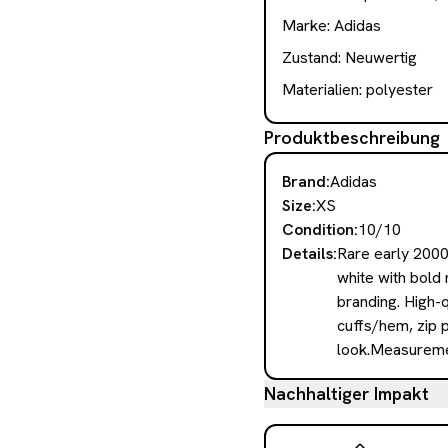
Marke:
Adidas
Zustand:
Neuwertig
Materialien:
polyester
Produktbeschreibung
Brand
:
Adidas
Size
:
XS
Condition
:
10/10
Details
:
Rare early 2000s
white with bold 
branding. High-q
cuffs/hem, zip p
look.Measuremen
Nachhaltiger Impakt