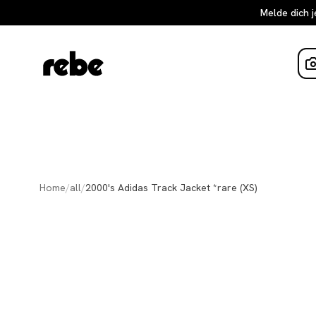
Melde dich j
Home
/
all
/
2000's Adidas Track Jacket *rare (XS)