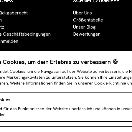
ICHES
SCHNELLZUGRIFFE
ückgaberecht
Über Uns
m
Größentabelle
tz
Unser Blog
e Geschäftsbedingungen
Bewertungen
anmelden
Cookies, um dein Erlebnis zu verbessern 🍪
det Cookies, um die Navigation auf der Website zu verbessern, die 
re Marketingaktivitäten zu unterstützen. Sie können Ihre Einstellung
eren. Weitere Informationen finden Sie in unserer Cookie-Richtlinie u
.
okies
d für das Funktionieren der Website unerlässlich und können in unse
den.
Puffer & Bomber Jacken
Leggings
der
Faux-Fell & Felljacken
Röcke