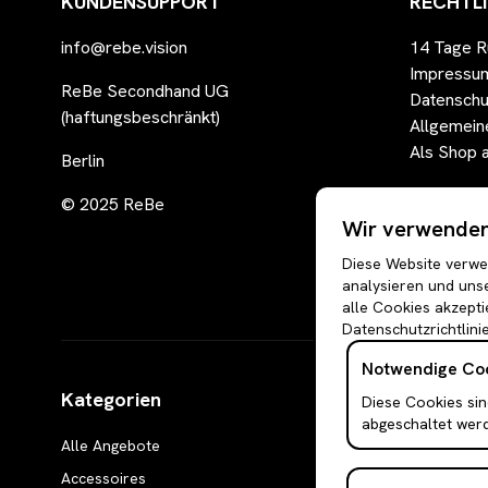
KUNDENSUPPORT
RECHTL
info@rebe.vision
14 Tage R
Impressu
ReBe Secondhand UG
Datenschu
(haftungsbeschränkt)
Allgemein
Als Shop 
Berlin
© 2025 ReBe
Wir verwenden 
Diese Website verwen
analysieren und unse
alle Cookies akzepti
Datenschutzrichtlinie
Notwendige Co
Kategorien
Diese Cookies sin
abgeschaltet wer
Alle Angebote
Boleros & Shrugs
Accessoires
Anzugwesten & Polun