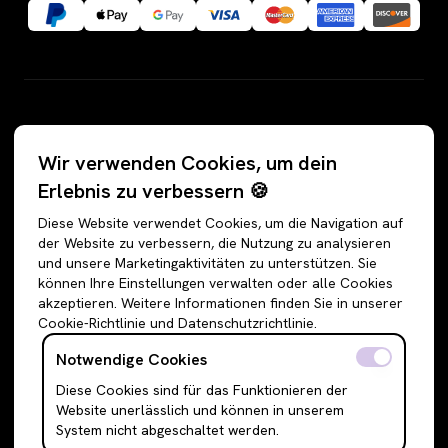
Kategorien
Wir verwenden Cookies, um dein
Alle Angebote
Hosen
Erlebnis zu verbessern 🍪
Accessoires
Jeans
Diese Website verwendet Cookies, um die Navigation auf
Schuhe
Jogginghosen
der Website zu verbessern, die Nutzung zu analysieren
und unsere Marketingaktivitäten zu unterstützen. Sie
Oberteile
Anzughosen
können Ihre Einstellungen verwalten oder alle Cookies
Sweatshirts & Hoodies
Shorts
akzeptieren. Weitere Informationen finden Sie in unserer
Cookie-Richtlinie und Datenschutzrichtlinie.
Shirts & Blusen
Leggings
T-Shirts
Röcke
Notwendige Cookies
Cami Top & Ärmellos
Mini Röcke
Diese Cookies sind für das Funktionieren der
Website unerlässlich und können in unserem
Schulterfreie Oberteile
Midi Röcke
System nicht abgeschaltet werden.
Boleros & Shrugs
Maxi Röcke