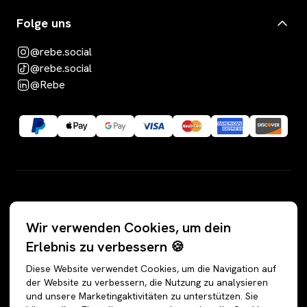
Folge uns
@rebe.social
@rebe.social
@Rebe
Kategorien
Wir verwenden Cookies, um dein
Alle Angebote
Hosen
Erlebnis zu verbessern 🍪
Accessoires
Jeans
Diese Website verwendet Cookies, um die Navigation auf
Schuhe
Jogginghosen
der Website zu verbessern, die Nutzung zu analysieren
und unsere Marketingaktivitäten zu unterstützen. Sie
Oberteile
Anzughosen