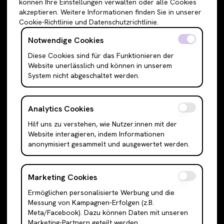
können Ihre Einstellungen verwalten oder alle Cookies
Sweatshirts & Hoodies
Shorts
akzeptieren. Weitere Informationen finden Sie in unserer
Cookie-Richtlinie und Datenschutzrichtlinie.
Shirts & Blusen
Leggings
T-Shirts
Röcke
Notwendige Cookies
Cami Top & Ärmellos
Mini Röcke
Diese Cookies sind für das Funktionieren der
Website unerlässlich und können in unserem
Schulterfreie Oberteile
Midi Röcke
System nicht abgeschaltet werden.
Boleros & Shrugs
Maxi Röcke
Anzugwesten & Polunder
Kleider
Analytics Cookies
Langarm Oberteile
Mini Kleider
Hilf uns zu verstehen, wie Nutzer:innen mit der
Bodysuits
Midi Kleider
Website interagieren, indem Informationen
Outerwear
Maxi Kleider
anonymisiert gesammelt und ausgewertet werden.
Jacken
Abendkleider
Cardigans
Hemden
Marketing Cookies
Blazer
Tanktops
Ermöglichen personalisierte Werbung und die
Messung von Kampagnen-Erfolgen (z.B.
Mäntel & Trenchcoats
Anzüge
Meta/Facebook). Dazu können Daten mit unseren
Puffer & Bomber Jacken
Sneakers
Marketing-Partnern geteilt werden.